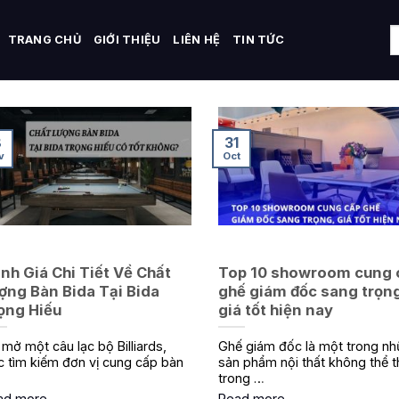
TRANG CHỦ
GIỚI THIỆU
LIÊN HỆ
TIN TỨC
8
31
v
Oct
nh Giá Chi Tiết Về Chất
Top 10 showroom cung 
ợng Bàn Bida Tại Bida
ghế giám đốc sang trọng
ọng Hiếu
giá tốt hiện nay
 mở một câu lạc bộ Billiards,
Ghế giám đốc là một trong n
c tìm kiếm đơn vị cung cấp bàn
sản phẩm nội thất không thể t
trong …
ad more
Read more