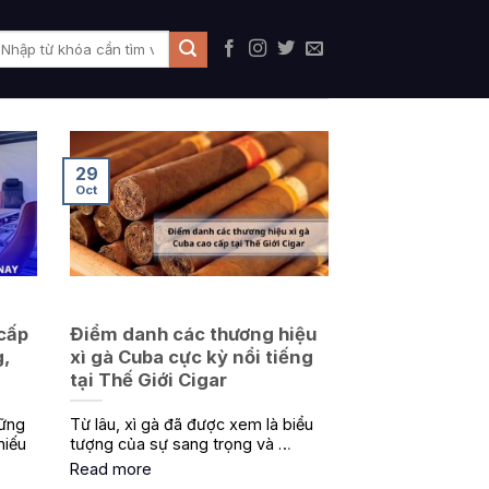
29
Oct
cấp
Điểm danh các thương hiệu
,
xì gà Cuba cực kỳ nổi tiếng
tại Thế Giới Cigar
hững
Từ lâu, xì gà đã được xem là biểu
hiếu
tượng của sự sang trọng và …
Read more