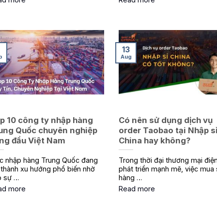
7
13
p
Aug
p 10 công ty nhập hàng
Có nên sử dụng dịch vụ
ung Quốc chuyên nghiệp
order Taobao tại Nhập s
ng đầu Việt Nam
China hay không?
c nhập hàng Trung Quốc đang
Trong thời đại thương mại điện
 thành xu hướng phổ biến nhờ
phát triển mạnh mẽ, việc mua
o sự …
hàng …
ad more
Read more