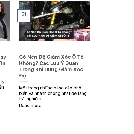
01
Jul
May
Có Nên Độ Giảm Xóc Ô Tô
Tín
Không? Các Lưu Ý Quan
Trọng Khi Dùng Giảm Xóc
Độ
ty
ển
Một trong những nâng cấp phổ
biến và nhanh chóng nhất để tăng
trải nghiệm …
Read more