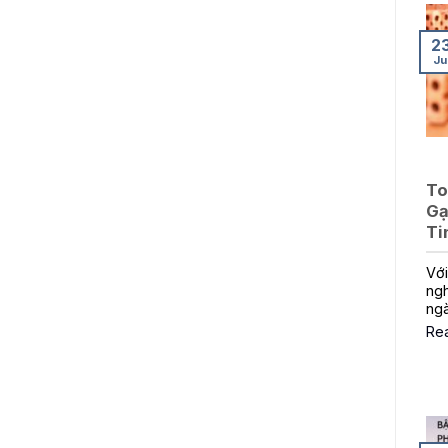
2
Ju
To
Gạ
Ti
Với
ngh
ng
Re