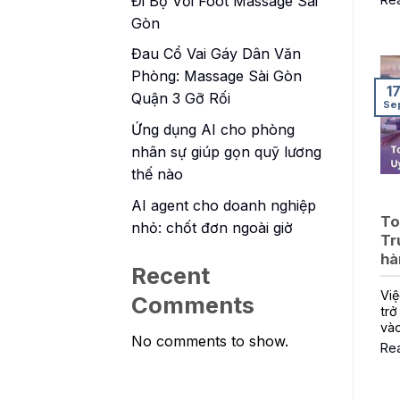
Đi Bộ Với Foot Massage Sài
Gòn
Đau Cổ Vai Gáy Dân Văn
Phòng: Massage Sài Gòn
1
Quận 3 Gỡ Rối
Se
Ứng dụng AI cho phòng
nhân sự giúp gọn quỹ lương
thế nào
AI agent cho doanh nghiệp
To
nhỏ: chốt đơn ngoài giờ
Tr
hà
Recent
Việ
Comments
trở
và
No comments to show.
Re