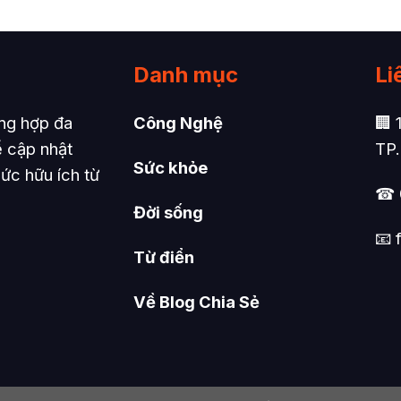
Danh mục
Li
ổng hợp đa
Công Nghệ
🏢 
ể cập nhật
TP
Sức khỏe
hức hữu ích từ
☎ 
Đời sống
📧
Từ điển
Về Blog Chia Sẻ