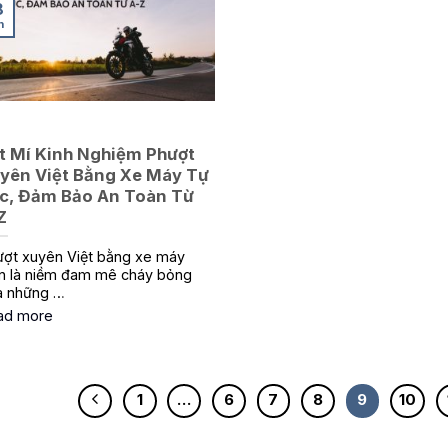
8
n
t Mí Kinh Nghiệm Phượt
yên Việt Bằng Xe Máy Tự
c, Đảm Bảo An Toàn Từ
Z
ợt xuyên Việt bằng xe máy
n là niềm đam mê cháy bỏng
a những …
ad more
1
…
6
7
8
9
10