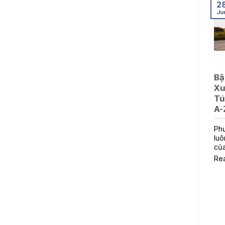
2
Ju
Bậ
Xu
Tú
A-
Phư
luô
củ
Re