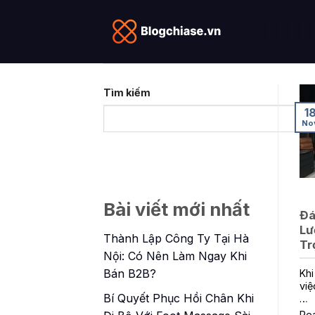
Skip
to
content
Tìm kiếm
1
No
Bài viết mới nhất
Đá
Lư
Thành Lập Công Ty Tại Hà
Tr
Nội: Có Nên Làm Ngay Khi
Bán B2B?
Khi
việ
Bí Quyết Phục Hồi Chân Khi
…
Re