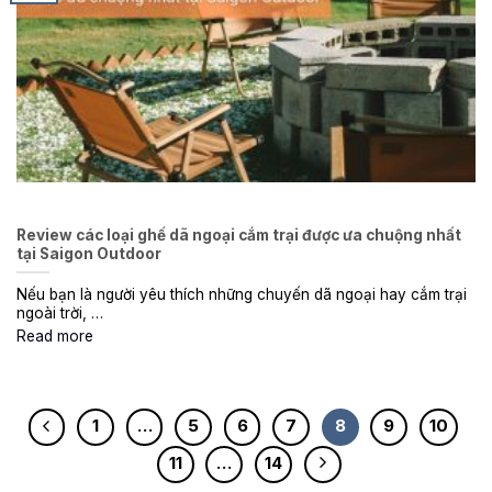
Review các loại ghế dã ngoại cắm trại được ưa chuộng nhất
tại Saigon Outdoor
Nếu bạn là người yêu thích những chuyến dã ngoại hay cắm trại
ngoài trời, …
Read more
1
…
5
6
7
8
9
10
11
…
14