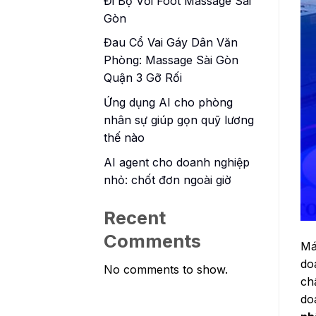
Đi Bộ Với Foot Massage Sài
Gòn
Đau Cổ Vai Gáy Dân Văn
Phòng: Massage Sài Gòn
Quận 3 Gỡ Rối
Ứng dụng AI cho phòng
nhân sự giúp gọn quỹ lương
thế nào
AI agent cho doanh nghiệp
nhỏ: chốt đơn ngoài giờ
Recent
Comments
Má
do
No comments to show.
ch
do