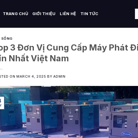
TRANG CHỦ
GIỚI THIỆU
LIÊN HỆ
TIN TỨC
I SỐNG
op 3 Đơn Vị Cung Cấp Máy Phát Đ
ín Nhất Việt Nam
STED ON
MARCH 4, 2025
BY
ADMIN
4
r