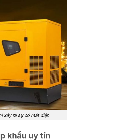
hi xảy ra sự cố mất điện
p khẩu uy tín