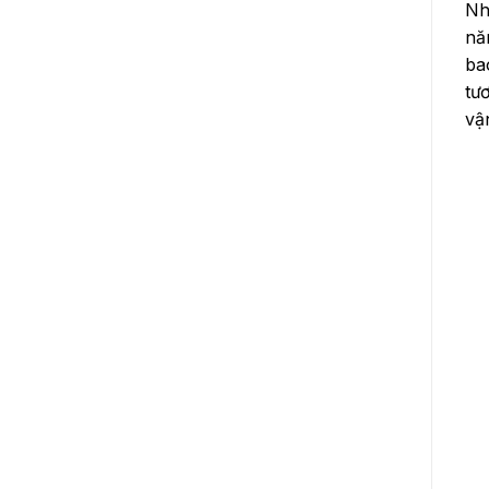
Nh
nă
ba
tư
vậ