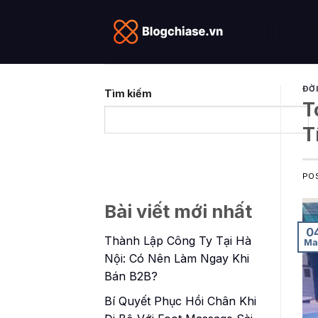
Skip
to
content
ĐỜ
Tìm kiếm
T
T
PO
Bài viết mới nhất
0
Thành Lập Công Ty Tại Hà
Ma
Nội: Có Nên Làm Ngay Khi
Bán B2B?
Bí Quyết Phục Hồi Chân Khi