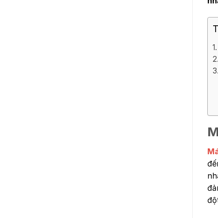
nh
T
M
Má
đế
nh
đả
độ