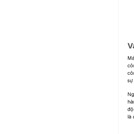
V
Má
côn
cô
sự
Ng
hà
độ
là 