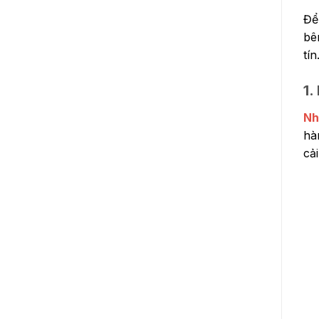
Để
bê
tí
1.
Nh
hà
cả