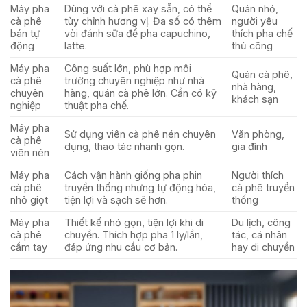
Máy pha
Dùng với cà phê xay sẵn, có thể
Quán nhỏ,
cà phê
tùy chỉnh hương vị. Đa số có thêm
người yêu
bán tự
vòi đánh sữa để pha capuchino,
thích pha chế
động
latte.
thủ công
Máy pha
Công suất lớn, phù hợp môi
Quán cà phê,
cà phê
trường chuyên nghiệp như nhà
nhà hàng,
chuyên
hàng, quán cà phê lớn. Cần có kỹ
khách sạn
nghiệp
thuật pha chế.
Máy pha
Sử dụng viên cà phê nén chuyên
Văn phòng,
cà phê
dụng, thao tác nhanh gọn.
gia đình
viên nén
Máy pha
Cách vận hành giống pha phin
Người thích
cà phê
truyền thống nhưng tự động hóa,
cà phê truyền
nhỏ giọt
tiện lợi và sạch sẽ hơn.
thống
Máy pha
Thiết kế nhỏ gọn, tiện lợi khi di
Du lịch, công
cà phê
chuyển. Thích hợp pha 1 ly/lần,
tác, cá nhân
cầm tay
đáp ứng nhu cầu cơ bản.
hay di chuyển