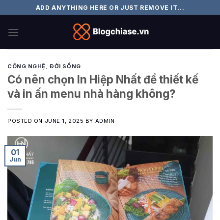
Skip
ADD ANYTHING HERE OR JUST REMOVE IT...
to
content
CÔNG NGHỆ
,
ĐỜI SỐNG
Có nên chọn In Hiệp Nhất để thiết kế
và in ấn menu nhà hàng không?
POSTED ON
JUNE 1, 2025
BY
ADMIN
01
Jun