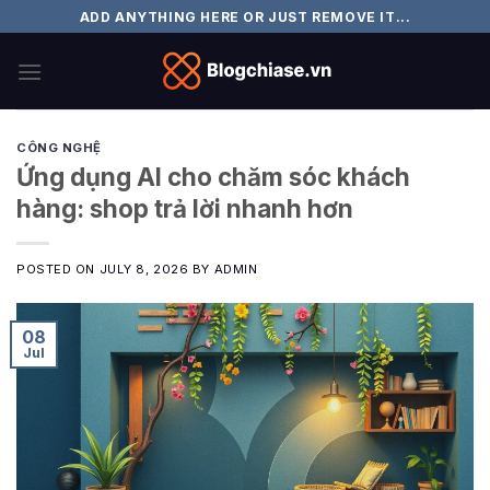
Skip
ADD ANYTHING HERE OR JUST REMOVE IT...
to
content
CÔNG NGHỆ
Ứng dụng AI cho chăm sóc khách
hàng: shop trả lời nhanh hơn
POSTED ON
JULY 8, 2026
BY
ADMIN
08
Jul