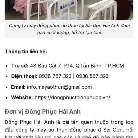
Công ty may đồng phục áo thun tại Sài Gòn Hải Anh đảm
bảo chất lượng, hỗ trợ tận tâm
Thông tin liên hệ:
Trụ sở:
48 Bàu Cát 7, P.14, Q.Tân Bình, TP.HCM
Điện thoại:
0938 767 323 | 0938 567 323
Email:
info.mayaothun@gmail.com
Website:
https://dongphucthienphuoc.vn/
Đơn vị Đồng Phục Hải Anh
Đồng Phục Hải Anh là cái tên quen thuộc trong top
đầu công ty may áo thun đồng phục ở Sài Gòn, nổi
bật với chất liệu vải cao cấp và chế độ bảo hành tận