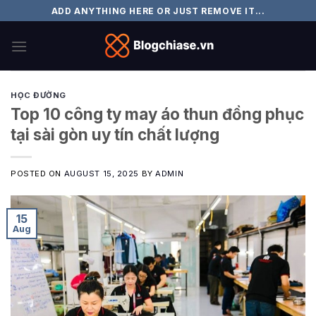
Skip
ADD ANYTHING HERE OR JUST REMOVE IT...
to
content
HỌC ĐƯỜNG
Top 10 công ty may áo thun đồng phục
tại sài gòn uy tín chất lượng
POSTED ON
AUGUST 15, 2025
BY
ADMIN
15
Aug