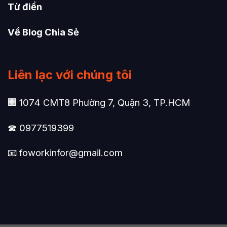
Từ điển
Về Blog Chia Sẻ
Liên lạc với chúng tôi
🏢 1074 CMT8 Phường 7, Quận 3, TP.HCM
☎ 0977519399
📧
foworkinfor@gmail.com