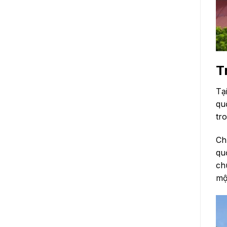
T
Tạ
qu
tro
Ch
qu
ch
mộ