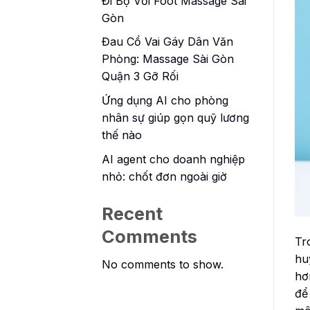
Đi Bộ Với Foot Massage Sài
Gòn
Đau Cổ Vai Gáy Dân Văn
Phòng: Massage Sài Gòn
Quận 3 Gỡ Rối
Ứng dụng AI cho phòng
nhân sự giúp gọn quỹ lương
thế nào
AI agent cho doanh nghiệp
nhỏ: chốt đơn ngoài giờ
Recent
Comments
Tr
hu
No comments to show.
hơ
để