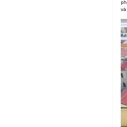
phí
và