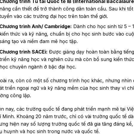
Chương trình Tú tài Quốc tế IB (International Baccalaure
năng cần thiết để trở thành công dân toàn cầu. Sau khi tốt 
tuyển vào các trường đại học trên toàn thế giới.
Chương trình Anh/ Cambridge:
Dành cho học sinh từ 5 – 1
kiến thức và kỹ năng, chuẩn bị cho học sinh bước vào cuộc 
sáng tạo và niềm đam mê học tập.
Chương trình SACEi:
Được giảng dạy hoàn toàn bằng tiếng
triển kỹ năng học và nghiên cứu mà còn bổ sung kiến thức
học chuyên ngành ở bậc đại học.
oài ra, còn có một số chương trình học khác, nhưng nhìn c
át triển ngoại ngữ và kỹ năng mềm của học sinh thay vì ch
ường công lập.
ện nay, các trường quốc tế đang phát triển mạnh mẽ tại Việ
í Minh. Khoảng 20 năm trước, chỉ có vài trường quốc tế dà
ưng hiện nay số lượng trường quốc tế đã gia tăng đáng kể
ụ huynh và học sinh trong nước và quốc tế.