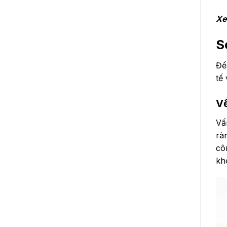
Xe
S
Để
tế
Về
Vấ
rà
cô
kh