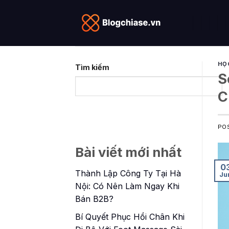
Skip
to
content
HỌ
Tìm kiếm
S
C
PO
Bài viết mới nhất
0
Thành Lập Công Ty Tại Hà
Ju
Nội: Có Nên Làm Ngay Khi
Bán B2B?
Bí Quyết Phục Hồi Chân Khi