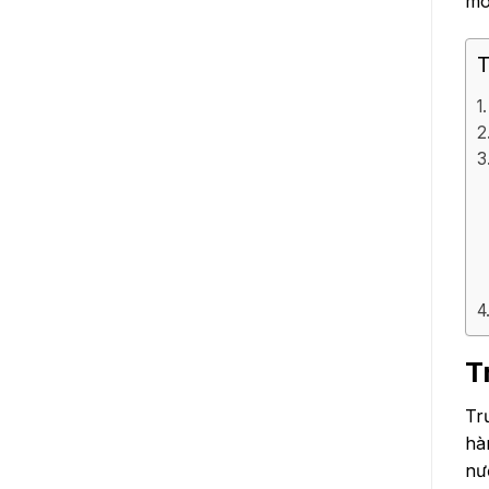
mô
T
T
Tr
hà
nư