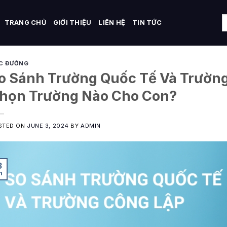
TRANG CHỦ
GIỚI THIỆU
LIÊN HỆ
TIN TỨC
C ĐƯỜNG
o Sánh Trường Quốc Tế Và Trường
họn Trường Nào Cho Con?
STED ON
JUNE 3, 2024
BY
ADMIN
3
n