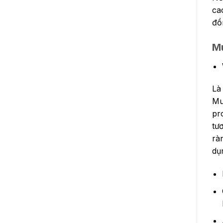
ca
đồ
Mu
Là
Mu
pr
tư
rà
dụ