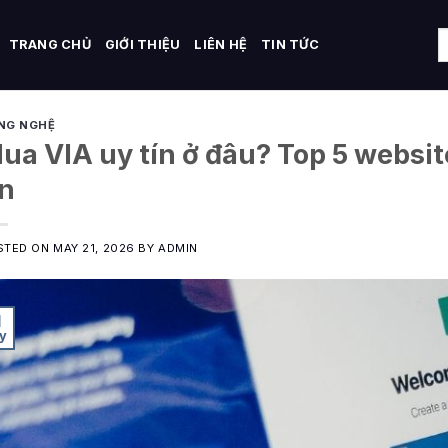
TRANG CHỦ
GIỚI THIỆU
LIÊN HỆ
TIN TỨC
NG NGHỆ
ua VIA uy tín ở đâu? Top 5 websi
ín
STED ON
MAY 21, 2026
BY
ADMIN
1
y