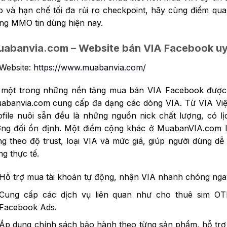
o và hạn chế tối đa rủi ro checkpoint, hãy cùng điểm q
ng MMO tin dùng hiện nay.
abanvia.com – Website bán VIA Facebook uy 
Website:
https://www.muabanvia.com/
 một trong những nền tảng mua bán VIA Facebook được 
abanvia.com cung cấp đa dạng các dòng VIA. Từ VIA Việ
ofile nuôi sẵn đều là những nguồn nick chất lượng, có l
ơng đối ổn định. Một điểm cộng khác ở MuabanVIA.com là
ng theo độ trust, loại VIA và mức giá, giúp người dùng 
ng thực tế.
Hỗ trợ mua tài khoản tự động, nhận VIA nhanh chóng ngay
Cung cấp các dịch vụ liên quan như cho thuê sim OTP
Facebook Ads.
Áp dụng chính sách bảo hành theo từng sản phẩm, hỗ trợ đ