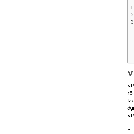
V
VI
rõ
tạ
dụ
VI