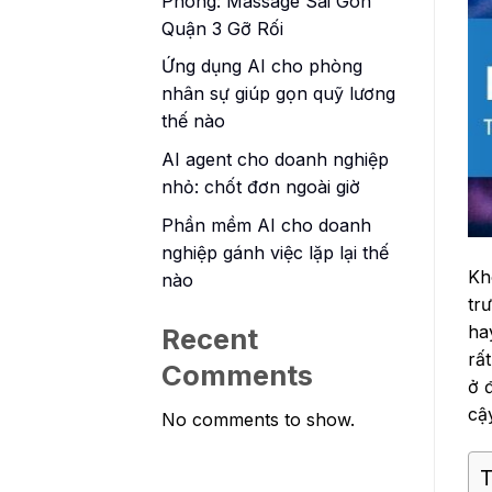
Phòng: Massage Sài Gòn
Quận 3 Gỡ Rối
Ứng dụng AI cho phòng
nhân sự giúp gọn quỹ lương
thế nào
AI agent cho doanh nghiệp
nhỏ: chốt đơn ngoài giờ
Phần mềm AI cho doanh
nghiệp gánh việc lặp lại thế
Kh
nào
tr
ha
Recent
rấ
Comments
ở 
cậy
No comments to show.
T