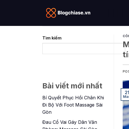
Skip
to
content
CÔ
Tìm kiếm
M
t
PO
Bài viết mới nhất
2
Ma
Bí Quyết Phục Hồi Chân Khi
Đi Bộ Với Foot Massage Sài
Gòn
Đau Cổ Vai Gáy Dân Văn