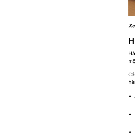
Xe
H
Hà
mộ
Cá
hà