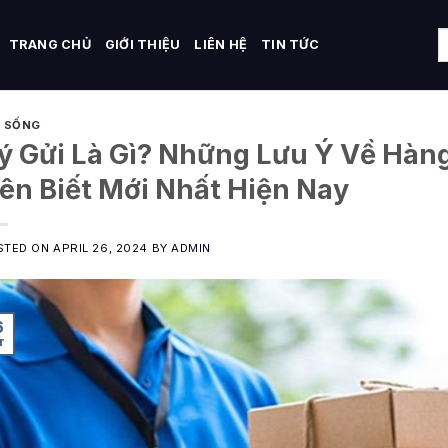
TRANG CHỦ
GIỚI THIỆU
LIÊN HỆ
TIN TỨC
I SỐNG
ý Gửi Là Gì? Những Lưu Ý Về Hàn
ên Biết Mới Nhất Hiện Nay
STED ON
APRIL 26, 2024
BY
ADMIN
6
r