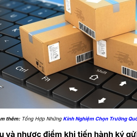
m thêm:
Tổng Hợp Những
Kinh Nghiệm Chọn Trường Qu
u và nhược điểm khi tiến hành ký gử