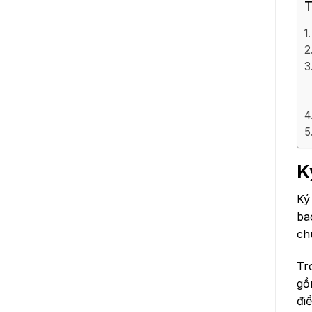
T
K
Ký
ba
ch
Tr
gồ
đi