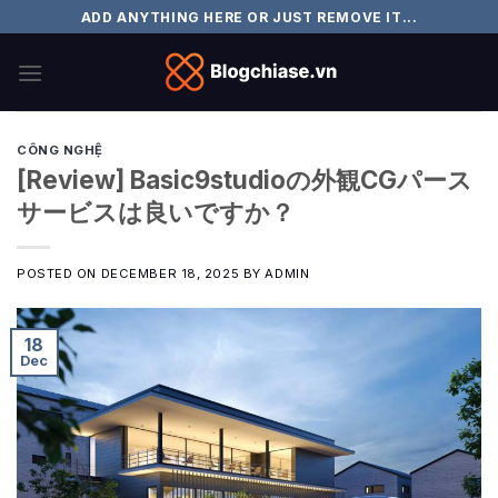
Skip
ADD ANYTHING HERE OR JUST REMOVE IT...
to
content
CÔNG NGHỆ
[Review] Basic9studioの外観CGパース
サービスは良いですか？
POSTED ON
DECEMBER 18, 2025
BY
ADMIN
18
Dec