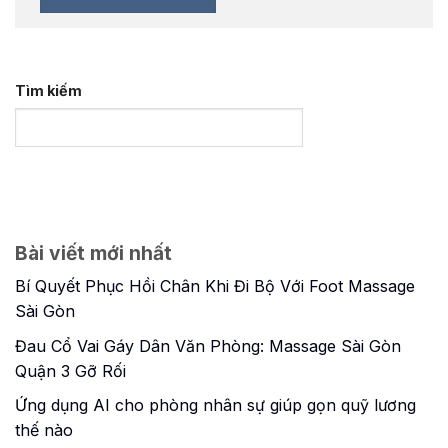
Tìm kiếm
Bài viết mới nhất
Bí Quyết Phục Hồi Chân Khi Đi Bộ Với Foot Massage
Sài Gòn
Đau Cổ Vai Gáy Dân Văn Phòng: Massage Sài Gòn
Quận 3 Gỡ Rối
Ứng dụng AI cho phòng nhân sự giúp gọn quỹ lương
thế nào