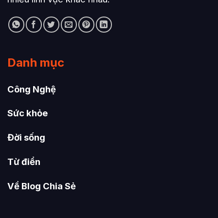
Danh mục
Công Nghệ
Sức khỏe
Đời sống
Từ điển
Về Blog Chia Sẻ